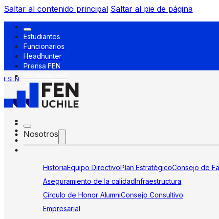
Saltar al contenido principal
Saltar al pie de página
Estudiantes
Funcionarios
Headhunter
Prensa FEN
Servicios FEN
ES
EN
Nosotros
Historia
Equipo Directivo
Plan Estratégico
Consejo de Fa
Aseguramiento de la calidad
Infraestructura
Círculo de Honor Alumni
Consejo Consultivo
Empresarial