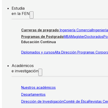
Estudia
en la FEN
Carreras de pregrado
Ingeniería Comercial
Ingenierí
Programas de Postgrado
MBA
Magíster
Doctorados
Pos
Educación Continua
Diplomados y cursos
Alta Dirección
Programas Corpora
Académicos
e investigación
Nuestros académicos
Departamentos
Dirección de Investigación
Comité de Ética
Revistas
Cen