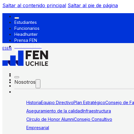
Saltar al contenido principal
Saltar al pie de página
Estudiantes
Funcionarios
Headhunter
Prensa FEN
Servicios FEN
ES
EN
Nosotros
Historia
Equipo Directivo
Plan Estratégico
Consejo de Fa
Aseguramiento de la calidad
Infraestructura
Círculo de Honor Alumni
Consejo Consultivo
Empresarial