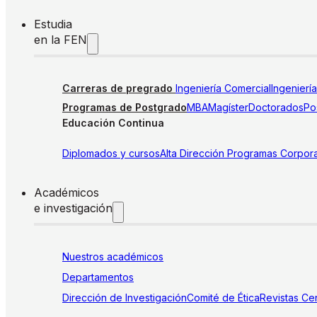
Estudia
en la FEN
Carreras de pregrado
Ingeniería Comercial
Ingenierí
Programas de Postgrado
MBA
Magíster
Doctorados
Pos
Educación Continua
Diplomados y cursos
Alta Dirección
Programas Corpora
Académicos
e investigación
Nuestros académicos
Departamentos
Dirección de Investigación
Comité de Ética
Revistas
Cen