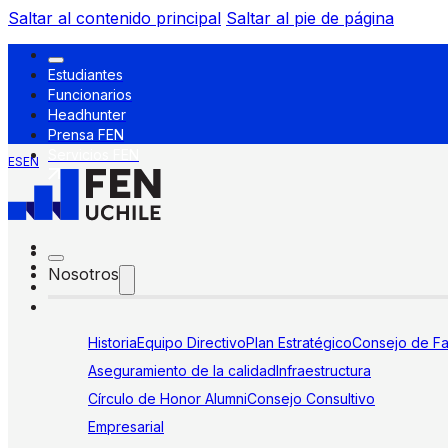
Saltar al contenido principal
Saltar al pie de página
Estudiantes
Funcionarios
Headhunter
Prensa FEN
Servicios FEN
ES
EN
Nosotros
Historia
Equipo Directivo
Plan Estratégico
Consejo de Fa
Aseguramiento de la calidad
Infraestructura
Círculo de Honor Alumni
Consejo Consultivo
Empresarial