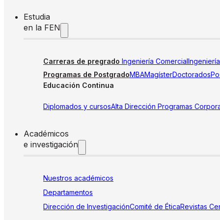
Estudia
en la FEN
Carreras de pregrado
Ingeniería Comercial
Ingenierí
Programas de Postgrado
MBA
Magíster
Doctorados
Pos
Educación Continua
Diplomados y cursos
Alta Dirección
Programas Corpora
Académicos
e investigación
Nuestros académicos
Departamentos
Dirección de Investigación
Comité de Ética
Revistas
Cen