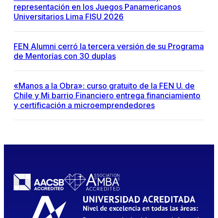
representación en los Juegos Panamericanos
Universitarios Lima FISU 2026
FEN Alumni cerró la tercera versión de su Programa
de Mentorías con 30 duplas
«Manos a la Obra»: curso gratuito de la FEN U. de
Chile y Mi barrio Financiero entrega financiamiento
y certificación a microemprendedores