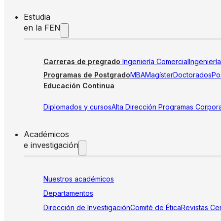
Estudia
en la FEN
Carreras de pregrado
Ingeniería Comercial
Ingenierí
Programas de Postgrado
MBA
Magíster
Doctorados
Pos
Educación Continua
Diplomados y cursos
Alta Dirección
Programas Corpora
Académicos
e investigación
Nuestros académicos
Departamentos
Dirección de Investigación
Comité de Ética
Revistas
Cen