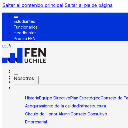
Saltar al contenido principal
Saltar al pie de página
Estudiantes
Funcionarios
Headhunter
Prensa FEN
Servicios FEN
ES
EN
Nosotros
Historia
Equipo Directivo
Plan Estratégico
Consejo de Fa
Aseguramiento de la calidad
Infraestructura
Círculo de Honor Alumni
Consejo Consultivo
Empresarial