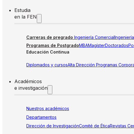
Estudia
en la FEN
Carreras de pregrado
Ingeniería Comercial
Ingenierí
Programas de Postgrado
MBA
Magíster
Doctorados
Pos
Educación Continua
Diplomados y cursos
Alta Dirección
Programas Corpora
Académicos
e investigación
Nuestros académicos
Departamentos
Dirección de Investigación
Comité de Ética
Revistas
Cen