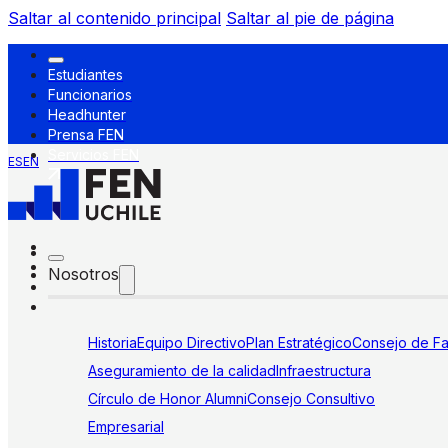
Saltar al contenido principal
Saltar al pie de página
Estudiantes
Funcionarios
Headhunter
Prensa FEN
Servicios FEN
ES
EN
Nosotros
Historia
Equipo Directivo
Plan Estratégico
Consejo de Fa
Aseguramiento de la calidad
Infraestructura
Círculo de Honor Alumni
Consejo Consultivo
Empresarial