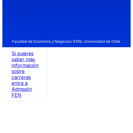
Facultad de Economía y Negocios (FEN), Universidad de Chile.
Si quieres
saber más
información
sobre
carreras
entra a
Admisión
FEN