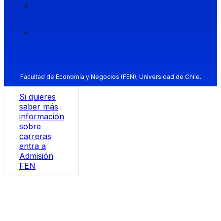
Facultad de Economía y Negocios (FEN), Universidad de Chile.
Si quieres
saber más
información
sobre
carreras
entra a
Admisión
FEN