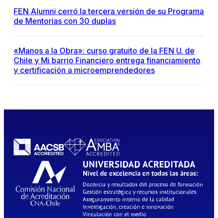
FEN Alumni cerró la tercera versión de su Programa
de Mentorías con 30 duplas
«Manos a la Obra»: curso gratuito de la FEN U. de
Chile y Mi barrio Financiero entrega financiamiento
y certificación a microemprendedores