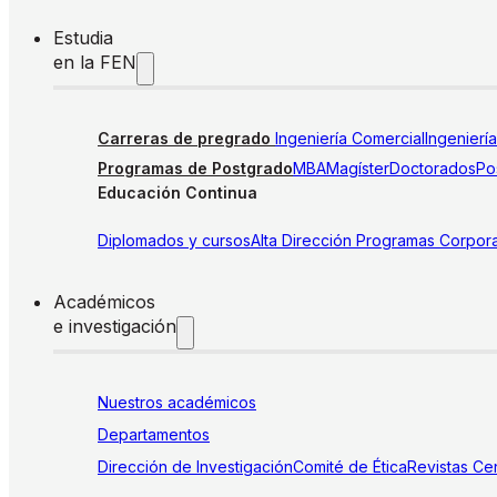
Estudia
en la FEN
Carreras de pregrado
Ingeniería Comercial
Ingenierí
Programas de Postgrado
MBA
Magíster
Doctorados
Pos
Educación Continua
Diplomados y cursos
Alta Dirección
Programas Corpora
Académicos
e investigación
Nuestros académicos
Departamentos
Dirección de Investigación
Comité de Ética
Revistas
Cen