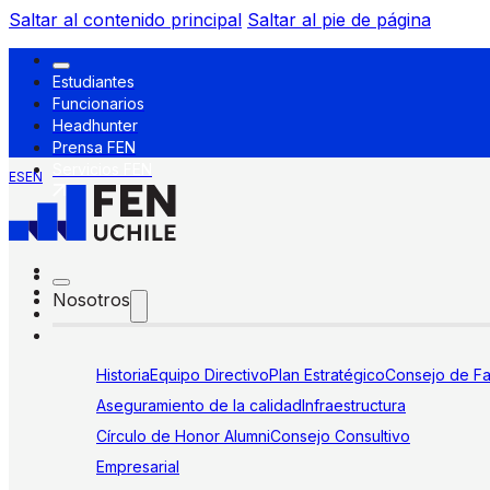
Saltar al contenido principal
Saltar al pie de página
Estudiantes
Funcionarios
Headhunter
Prensa FEN
Servicios FEN
ES
EN
Nosotros
Historia
Equipo Directivo
Plan Estratégico
Consejo de Fa
Aseguramiento de la calidad
Infraestructura
Círculo de Honor Alumni
Consejo Consultivo
Empresarial