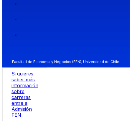
Facultad de Economía y Negocios (FEN), Universidad de Chile.
Si quieres
saber más
información
sobre
carreras
entra a
Admisión
FEN