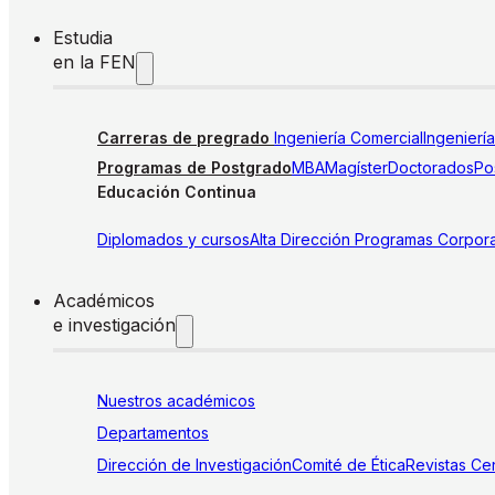
Estudia
en la FEN
Carreras de pregrado
Ingeniería Comercial
Ingenierí
Programas de Postgrado
MBA
Magíster
Doctorados
Pos
Educación Continua
Diplomados y cursos
Alta Dirección
Programas Corpora
Académicos
e investigación
Nuestros académicos
Departamentos
Dirección de Investigación
Comité de Ética
Revistas
Cen