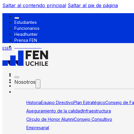
Saltar al contenido principal
Saltar al pie de página
Estudiantes
Funcionarios
Headhunter
Prensa FEN
Servicios FEN
ES
EN
Nosotros
Historia
Equipo Directivo
Plan Estratégico
Consejo de Fa
Aseguramiento de la calidad
Infraestructura
Círculo de Honor Alumni
Consejo Consultivo
Empresarial