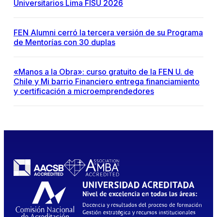
Universitarios Lima FISU 2026
FEN Alumni cerró la tercera versión de su Programa
de Mentorías con 30 duplas
«Manos a la Obra»: curso gratuito de la FEN U. de
Chile y Mi barrio Financiero entrega financiamiento
y certificación a microemprendedores