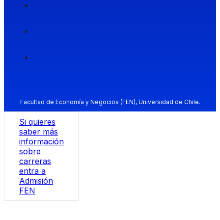
Facultad de Economía y Negocios (FEN), Universidad de Chile.
Si quieres
saber más
información
sobre
carreras
entra a
Admisión
FEN