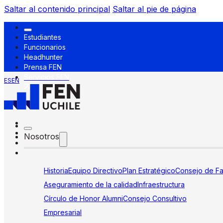
Saltar al contenido principal
Saltar al pie de página
Estudiantes
Funcionarios
Headhunter
Prensa FEN
Servicios FEN
ES
EN
Nosotros
Historia
Equipo Directivo
Plan Estratégico
Consejo de Fa
Aseguramiento de la calidad
Infraestructura
Círculo de Honor Alumni
Consejo Consultivo
Empresarial