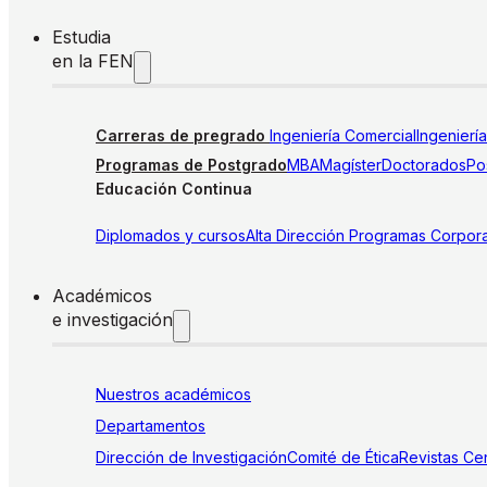
Estudia
en la FEN
Carreras de pregrado
Ingeniería Comercial
Ingenierí
Programas de Postgrado
MBA
Magíster
Doctorados
Pos
Educación Continua
Diplomados y cursos
Alta Dirección
Programas Corpora
Académicos
e investigación
Nuestros académicos
Departamentos
Dirección de Investigación
Comité de Ética
Revistas
Cen