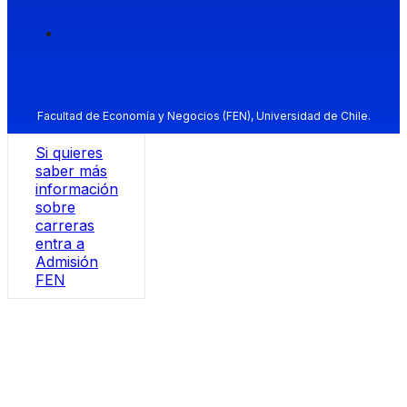
Facultad de Economía y Negocios (FEN), Universidad de Chile.
Si quieres
saber más
información
sobre
carreras
entra a
Admisión
FEN