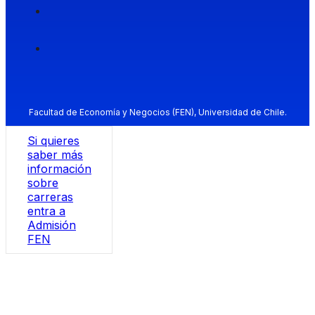
Facultad de Economía y Negocios (FEN), Universidad de Chile.
Si quieres
saber más
información
sobre
carreras
entra a
Admisión
FEN