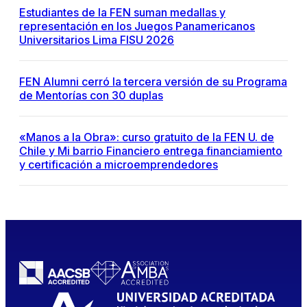
Estudiantes de la FEN suman medallas y
representación en los Juegos Panamericanos
Universitarios Lima FISU 2026
FEN Alumni cerró la tercera versión de su Programa
de Mentorías con 30 duplas
«Manos a la Obra»: curso gratuito de la FEN U. de
Chile y Mi barrio Financiero entrega financiamiento
y certificación a microemprendedores