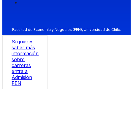
Facultad de Economía y Negocios (FEN), Universidad de Chile.
Si quieres
saber más
información
sobre
carreras
entra a
Admisión
FEN