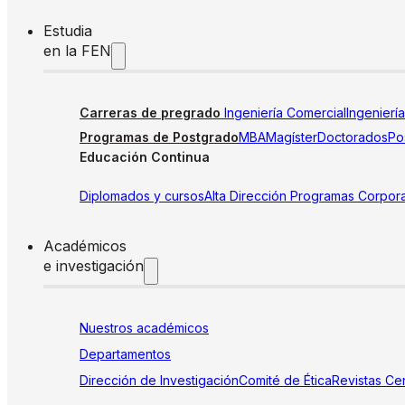
Estudia
en la FEN
Carreras de pregrado
Ingeniería Comercial
Ingenierí
Programas de Postgrado
MBA
Magíster
Doctorados
Pos
Educación Continua
Diplomados y cursos
Alta Dirección
Programas Corpora
Académicos
e investigación
Nuestros académicos
Departamentos
Dirección de Investigación
Comité de Ética
Revistas
Cen