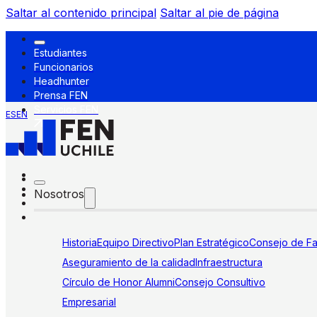
Saltar al contenido principal
Saltar al pie de página
Estudiantes
Funcionarios
Headhunter
Prensa FEN
Servicios FEN
ES
EN
Nosotros
Historia
Equipo Directivo
Plan Estratégico
Consejo de Fa
Aseguramiento de la calidad
Infraestructura
Círculo de Honor Alumni
Consejo Consultivo
Empresarial