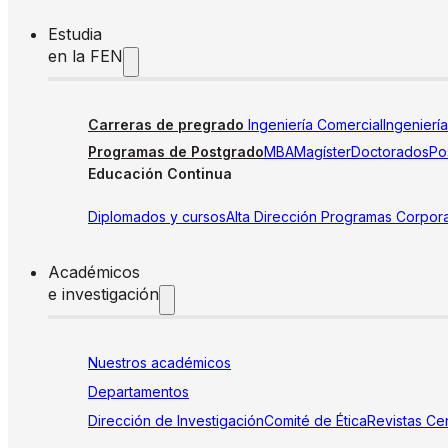
Estudia
en la FEN
Carreras de pregrado
Ingeniería Comercial
Ingenierí
Programas de Postgrado
MBA
Magíster
Doctorados
Pos
Educación Continua
Diplomados y cursos
Alta Dirección
Programas Corpora
Académicos
e investigación
Nuestros académicos
Departamentos
Dirección de Investigación
Comité de Ética
Revistas
Cen