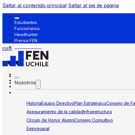
Saltar al contenido principal
Saltar al pie de página
Estudiantes
Funcionarios
Headhunter
Prensa FEN
Servicios FEN
ES
EN
Nosotros
Historia
Equipo Directivo
Plan Estratégico
Consejo de Fa
Aseguramiento de la calidad
Infraestructura
Círculo de Honor Alumni
Consejo Consultivo
Empresarial