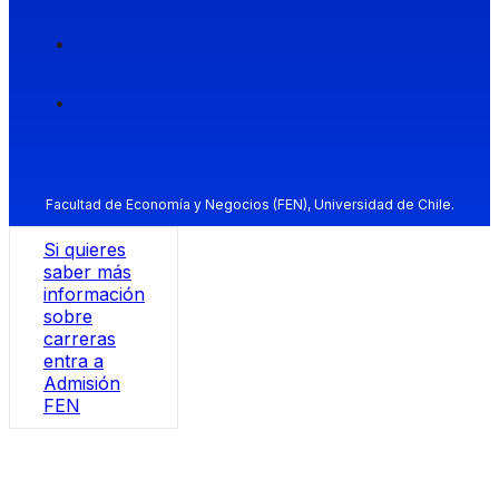
Facultad de Economía y Negocios (FEN), Universidad de Chile.
Si quieres
saber más
información
sobre
carreras
entra a
Admisión
FEN