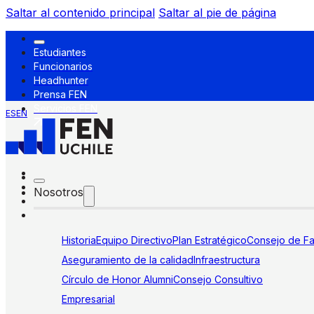
Saltar al contenido principal
Saltar al pie de página
Estudiantes
Funcionarios
Headhunter
Prensa FEN
Servicios FEN
ES
EN
Nosotros
Historia
Equipo Directivo
Plan Estratégico
Consejo de Fa
Aseguramiento de la calidad
Infraestructura
Círculo de Honor Alumni
Consejo Consultivo
Empresarial