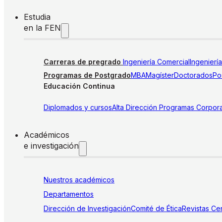
Estudia
en la FEN
Carreras de pregrado
Ingeniería Comercial
Ingenierí
Programas de Postgrado
MBA
Magíster
Doctorados
Pos
Educación Continua
Diplomados y cursos
Alta Dirección
Programas Corpora
Académicos
e investigación
Nuestros académicos
Departamentos
Dirección de Investigación
Comité de Ética
Revistas
Cen