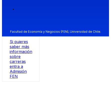
Facultad de Economía y Negocios (FEN), Universidad de Chile.
Si quieres
saber más
información
sobre
carreras
entra a
Admisión
FEN