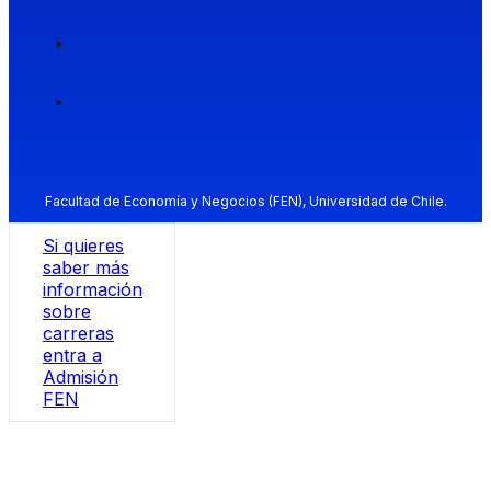
Facultad de Economía y Negocios (FEN), Universidad de Chile.
Si quieres
saber más
información
sobre
carreras
entra a
Admisión
FEN