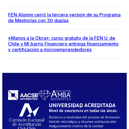
FEN Alumni cerró la tercera versión de su Programa
de Mentorías con 30 duplas
«Manos a la Obra»: curso gratuito de la FEN U. de
Chile y Mi barrio Financiero entrega financiamiento
y certificación a microemprendedores