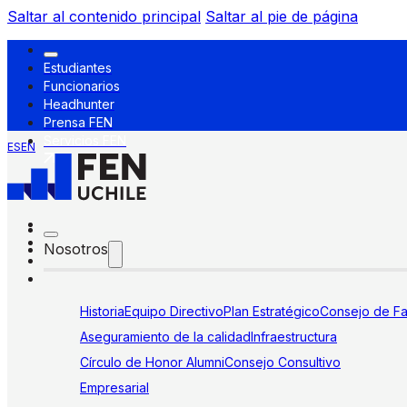
Saltar al contenido principal
Saltar al pie de página
Estudiantes
Funcionarios
Headhunter
Prensa FEN
Servicios FEN
ES
EN
Nosotros
Historia
Equipo Directivo
Plan Estratégico
Consejo de Fa
Aseguramiento de la calidad
Infraestructura
Círculo de Honor Alumni
Consejo Consultivo
Empresarial