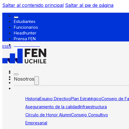
Saltar al contenido principal
Saltar al pie de página
Estudiantes
Funcionarios
Headhunter
Prensa FEN
Servicios FEN
ES
EN
Nosotros
Historia
Equipo Directivo
Plan Estratégico
Consejo de Fa
Aseguramiento de la calidad
Infraestructura
Círculo de Honor Alumni
Consejo Consultivo
Empresarial