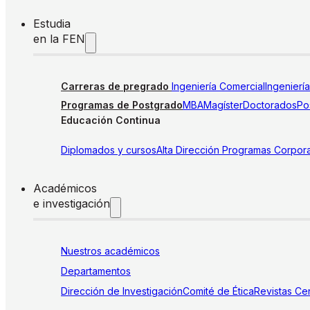
Estudia
en la FEN
Carreras de pregrado
Ingeniería Comercial
Ingenierí
Programas de Postgrado
MBA
Magíster
Doctorados
Pos
Educación Continua
Diplomados y cursos
Alta Dirección
Programas Corpora
Académicos
e investigación
Nuestros académicos
Departamentos
Dirección de Investigación
Comité de Ética
Revistas
Cen