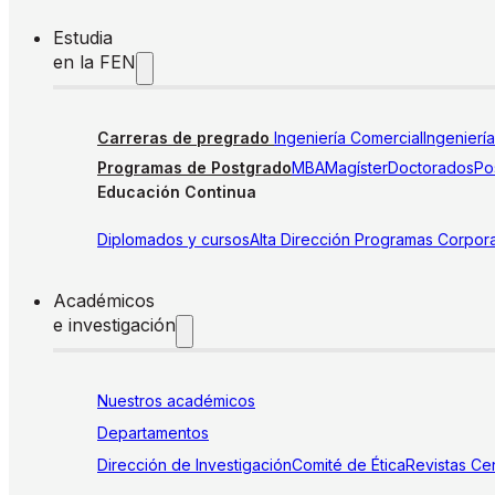
Estudia
en la FEN
Carreras de pregrado
Ingeniería Comercial
Ingenierí
Programas de Postgrado
MBA
Magíster
Doctorados
Pos
Educación Continua
Diplomados y cursos
Alta Dirección
Programas Corpora
Académicos
e investigación
Nuestros académicos
Departamentos
Dirección de Investigación
Comité de Ética
Revistas
Cen