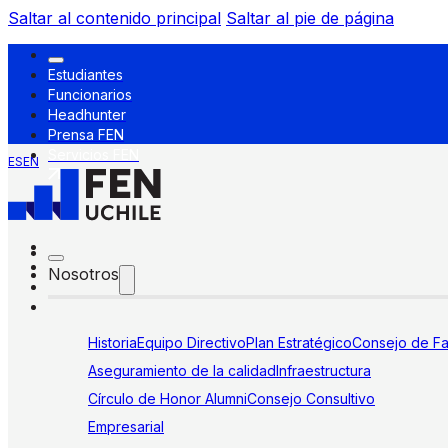
Saltar al contenido principal
Saltar al pie de página
Estudiantes
Funcionarios
Headhunter
Prensa FEN
Servicios FEN
ES
EN
Nosotros
Historia
Equipo Directivo
Plan Estratégico
Consejo de Fa
Aseguramiento de la calidad
Infraestructura
Círculo de Honor Alumni
Consejo Consultivo
Empresarial