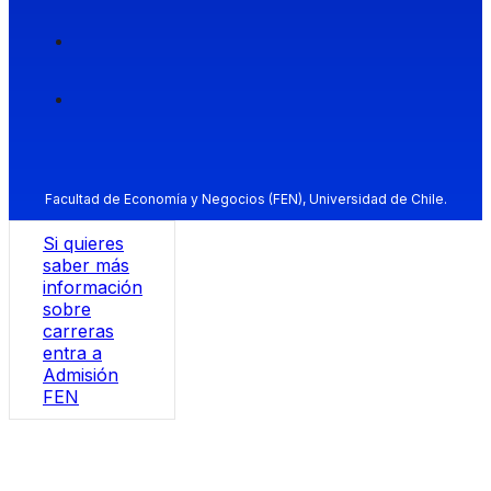
Facultad de Economía y Negocios (FEN), Universidad de Chile.
Si quieres
saber más
información
sobre
carreras
entra a
Admisión
FEN