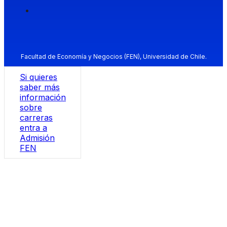
Facultad de Economía y Negocios (FEN), Universidad de Chile.
Si quieres
saber más
información
sobre
carreras
entra a
Admisión
FEN