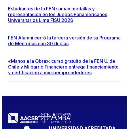
Estudiantes de la FEN suman medallas y
representación en los Juegos Panamericanos
Universitarios Lima FISU 2026
FEN Alumni cerró la tercera versión de su Programa
de Mentorías con 30 duplas
«Manos a la Obra»: curso gratuito de la FEN U. de
Chile y Mi barrio Financiero entrega financiamiento
y certificación a microemprendedores