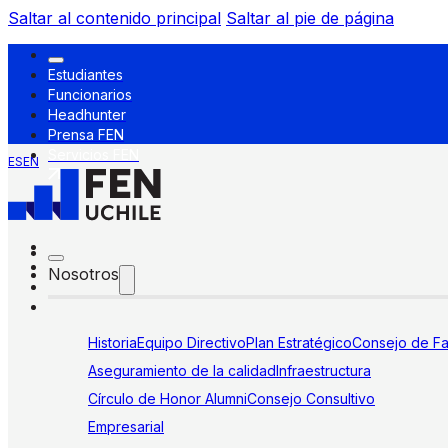
Saltar al contenido principal
Saltar al pie de página
Estudiantes
Funcionarios
Headhunter
Prensa FEN
Servicios FEN
ES
EN
Nosotros
Historia
Equipo Directivo
Plan Estratégico
Consejo de Fa
Aseguramiento de la calidad
Infraestructura
Círculo de Honor Alumni
Consejo Consultivo
Empresarial