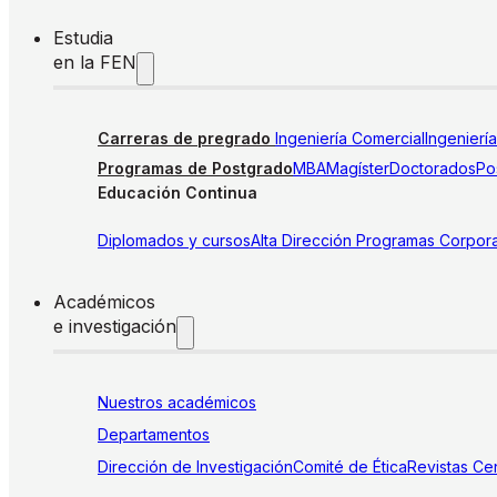
Estudia
en la FEN
Carreras de pregrado
Ingeniería Comercial
Ingenierí
Programas de Postgrado
MBA
Magíster
Doctorados
Pos
Educación Continua
Diplomados y cursos
Alta Dirección
Programas Corpora
Académicos
e investigación
Nuestros académicos
Departamentos
Dirección de Investigación
Comité de Ética
Revistas
Cen