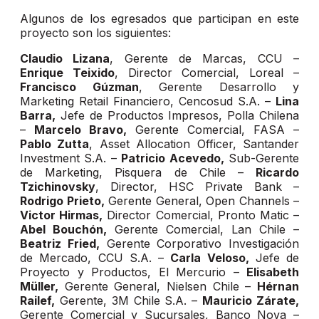
Algunos de los egresados que participan en este
proyecto son los siguientes:
Claudio Lizana
, Gerente de Marcas, CCU –
Enrique Teixido
, Director Comercial, Loreal –
Francisco Gúzman
, Gerente Desarrollo y
Marketing Retail Financiero, Cencosud S.A. –
Lina
Barra,
Jefe de Productos Impresos, Polla Chilena
–
Marcelo Bravo,
Gerente Comercial, FASA –
Pablo Zutta
, Asset Allocation Officer, Santander
Investment S.A. –
Patricio Acevedo,
Sub-Gerente
de Marketing, Pisquera de Chile –
Ricardo
Tzichinovsky
, Director, HSC Private Bank –
Rodrigo Prieto,
Gerente General, Open Channels –
Victor Hirmas,
Director Comercial, Pronto Matic –
Abel Bouchón,
Gerente Comercial, Lan Chile –
Beatriz Fried,
Gerente Corporativo Investigación
de Mercado, CCU S.A. –
Carla Veloso,
Jefe de
Proyecto y Productos, El Mercurio –
Elisabeth
Müller,
Gerente General, Nielsen Chile –
Hérnan
Railef,
Gerente, 3M Chile S.A. –
Mauricio Zárate,
Gerente Comercial y Sucursales, Banco Nova –