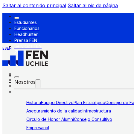
Saltar al contenido principal
Saltar al pie de página
Estudiantes
Funcionarios
Headhunter
Prensa FEN
Servicios FEN
ES
EN
Nosotros
Historia
Equipo Directivo
Plan Estratégico
Consejo de Fa
Aseguramiento de la calidad
Infraestructura
Círculo de Honor Alumni
Consejo Consultivo
Empresarial