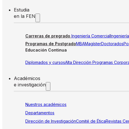
Estudia
en la FEN
Carreras de pregrado
Ingeniería Comercial
Ingenierí
Programas de Postgrado
MBA
Magíster
Doctorados
Pos
Educación Continua
Diplomados y cursos
Alta Dirección
Programas Corpora
Académicos
e investigación
Nuestros académicos
Departamentos
Dirección de Investigación
Comité de Ética
Revistas
Cen