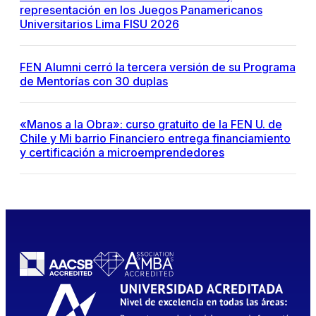
representación en los Juegos Panamericanos
Universitarios Lima FISU 2026
FEN Alumni cerró la tercera versión de su Programa
de Mentorías con 30 duplas
«Manos a la Obra»: curso gratuito de la FEN U. de
Chile y Mi barrio Financiero entrega financiamiento
y certificación a microemprendedores