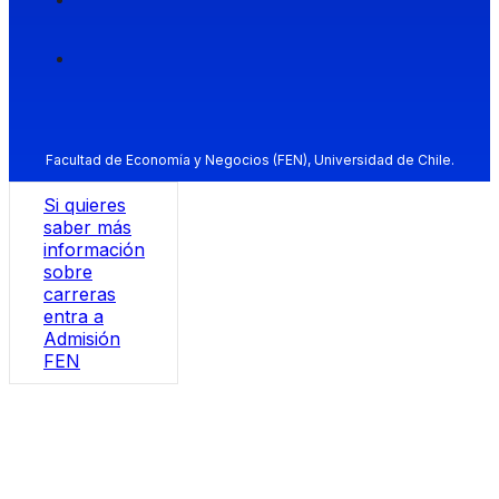
Facultad de Economía y Negocios (FEN), Universidad de Chile.
Si quieres
saber más
información
sobre
carreras
entra a
Admisión
FEN