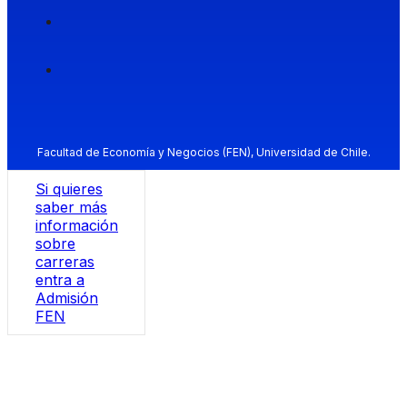
Facultad de Economía y Negocios (FEN), Universidad de Chile.
Si quieres
saber más
información
sobre
carreras
entra a
Admisión
FEN