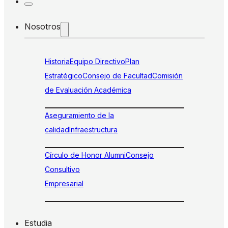
Nosotros
Historia
Equipo Directivo
Plan
Estratégico
Consejo de Facultad
Comisión
de Evaluación Académica
Aseguramiento de la
calidad
Infraestructura
Círculo de Honor Alumni
Consejo
Consultivo
Empresarial
Estudia