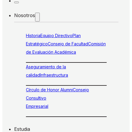
Nosotros
Historia
Equipo Directivo
Plan
Estratégico
Consejo de Facultad
Comisión
de Evaluación Académica
Aseguramiento de la
calidad
Infraestructura
Círculo de Honor Alumni
Consejo
Consultivo
Empresarial
Estudia