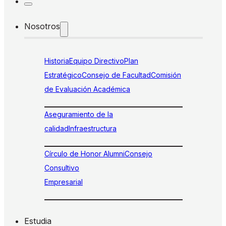
Nosotros
Historia
Equipo Directivo
Plan
Estratégico
Consejo de Facultad
Comisión
de Evaluación Académica
Aseguramiento de la
calidad
Infraestructura
Círculo de Honor Alumni
Consejo
Consultivo
Empresarial
Estudia