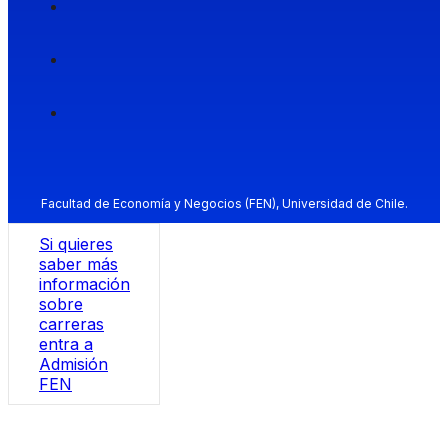
Facultad de Economía y Negocios (FEN), Universidad de Chile.
Si quieres
saber más
información
sobre
carreras
entra a
Admisión
FEN