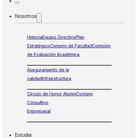
Nosotros
Historia
Equipo Directivo
Plan
Estratégico
Consejo de Facultad
Comisión
de Evaluación Académica
Aseguramiento de la
calidad
Infraestructura
Círculo de Honor Alumni
Consejo
Consultivo
Empresarial
Estudia