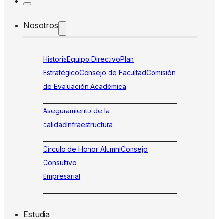
Nosotros
Historia
Equipo Directivo
Plan
Estratégico
Consejo de Facultad
Comisión
de Evaluación Académica
Aseguramiento de la
calidad
Infraestructura
Círculo de Honor Alumni
Consejo
Consultivo
Empresarial
Estudia