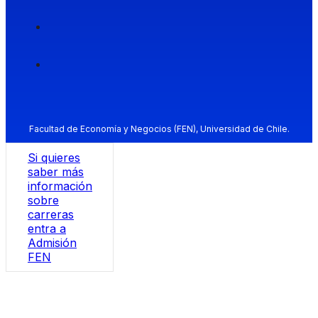
Facultad de Economía y Negocios (FEN), Universidad de Chile.
Si quieres
saber más
información
sobre
carreras
entra a
Admisión
FEN