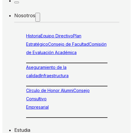
Nosotros
Historia
Equipo Directivo
Plan
Estratégico
Consejo de Facultad
Comisión
de Evaluación Académica
Aseguramiento de la
calidad
Infraestructura
Círculo de Honor Alumni
Consejo
Consultivo
Empresarial
Estudia