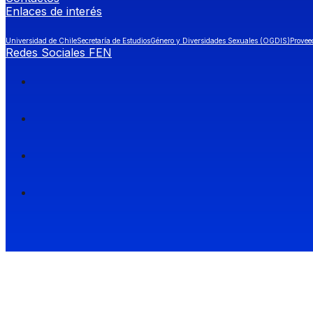
Enlaces de interés
Universidad de Chile
Secretaría de Estudios
Género y Diversidades Sexuales (OGDIS)
Provee
Redes Sociales FEN
Facultad de Economía y Negocios (FEN), Universidad de Chile.
Si quieres saber más información sobre carreras
entra a Admisión FEN