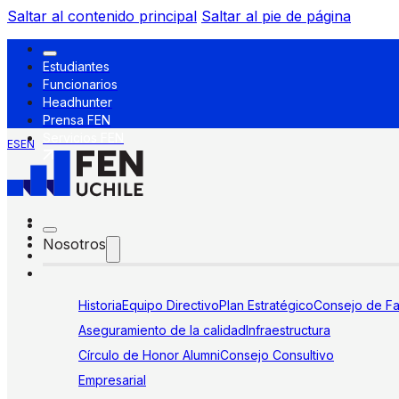
Saltar al contenido principal
Saltar al pie de página
Estudiantes
Funcionarios
Headhunter
Prensa FEN
Servicios FEN
ES
EN
Nosotros
Historia
Equipo Directivo
Plan Estratégico
Consejo de Fa
Aseguramiento de la calidad
Infraestructura
Círculo de Honor Alumni
Consejo Consultivo
Empresarial