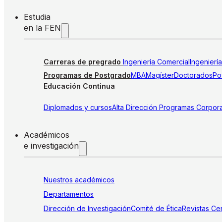
Estudia
en la FEN
Carreras de pregrado
Ingeniería Comercial
Ingenierí
Programas de Postgrado
MBA
Magíster
Doctorados
Pos
Educación Continua
Diplomados y cursos
Alta Dirección
Programas Corpora
Académicos
e investigación
Nuestros académicos
Departamentos
Dirección de Investigación
Comité de Ética
Revistas
Cen