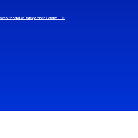
dores/Honorarios
Transparencia
Tiendita FEN