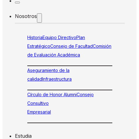
Nosotros
Historia
Equipo Directivo
Plan
Estratégico
Consejo de Facultad
Comisión
de Evaluación Académica
Aseguramiento de la
calidad
Infraestructura
Círculo de Honor Alumni
Consejo
Consultivo
Empresarial
Estudia