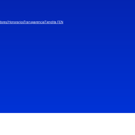
dores/Honorarios
Transparencia
Tiendita FEN