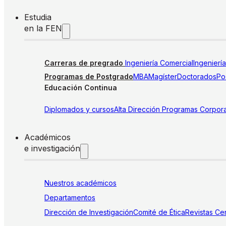
Estudia
en la FEN
Carreras de pregrado
Ingeniería Comercial
Ingenierí
Programas de Postgrado
MBA
Magíster
Doctorados
Pos
Educación Continua
Diplomados y cursos
Alta Dirección
Programas Corpora
Académicos
e investigación
Nuestros académicos
Departamentos
Dirección de Investigación
Comité de Ética
Revistas
Cen