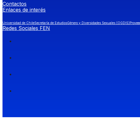
Contactos
Enlaces de interés
Universidad de Chile
Secretaría de Estudios
Género y Diversidades Sexuales (OGDIS)
Provee
Redes Sociales FEN
Facultad de Economía y Negocios (FEN), Universidad de Chile.
Si quieres saber más información sobre carreras
entra a Admisión FEN