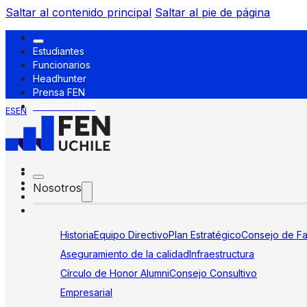
Saltar al contenido principal
Saltar al pie de página
Estudiantes
Funcionarios
Headhunter
Prensa FEN
Servicios FEN
ES
EN
Nosotros
Historia
Equipo Directivo
Plan Estratégico
Consejo de Fa
Aseguramiento de la calidad
Infraestructura
Círculo de Honor Alumni
Consejo Consultivo
Empresarial