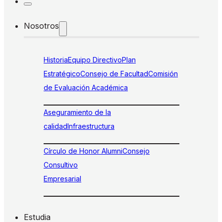
Nosotros
Historia
Equipo Directivo
Plan
Estratégico
Consejo de Facultad
Comisión
de Evaluación Académica
Aseguramiento de la
calidad
Infraestructura
Círculo de Honor Alumni
Consejo
Consultivo
Empresarial
Estudia