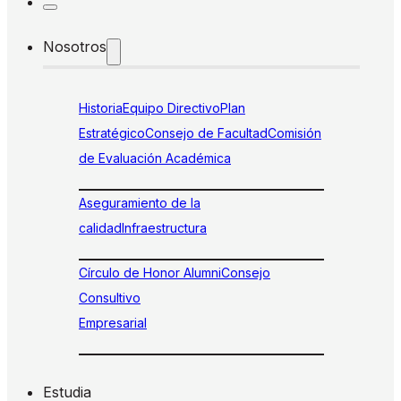
Nosotros
Historia
Equipo Directivo
Plan
Estratégico
Consejo de Facultad
Comisión
de Evaluación Académica
Aseguramiento de la
calidad
Infraestructura
Círculo de Honor Alumni
Consejo
Consultivo
Empresarial
Estudia