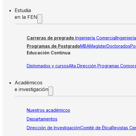
Estudia
en la FEN
Carreras de pregrado
Ingeniería Comercial
Ingenierí
Programas de Postgrado
MBA
Magíster
Doctorados
Pos
Educación Continua
Diplomados y cursos
Alta Dirección
Programas Corpora
Académicos
e investigación
Nuestros académicos
Departamentos
Dirección de Investigación
Comité de Ética
Revistas
Cen