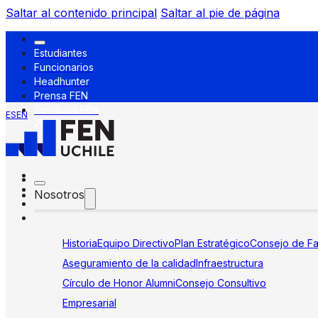
Saltar al contenido principal
Saltar al pie de página
Estudiantes
Funcionarios
Headhunter
Prensa FEN
Servicios FEN
ES
EN
Nosotros
Historia
Equipo Directivo
Plan Estratégico
Consejo de Fa
Aseguramiento de la calidad
Infraestructura
Círculo de Honor Alumni
Consejo Consultivo
Empresarial