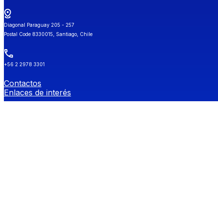
Diagonal Paraguay 205 - 257
Postal Code 8330015, Santiago, Chile
+56 2 2978 3301
Contactos
Enlaces de interés
Universidad de Chile
Secretaría de Estudios
Género y Diversidades Sexuales (OGDIS)
Provee
Redes Sociales FEN